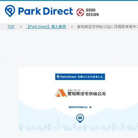
TOP
【Park Direct】導入事例
愛知県住宅供給公社に月極駐車場オンラ