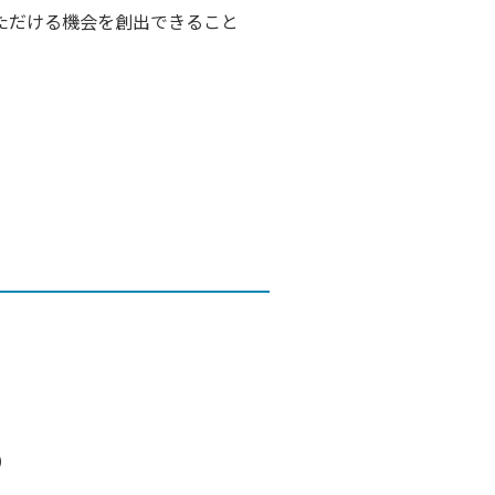
ただける機会を創出できること
。
）