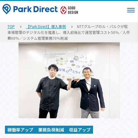
TOP
【Park Direct】導入事例
NTTグループのル・パルクが駐
車場管理のデジタル化を推進し、導入前後比で運営管理コスト50％／人件
費60％／システム管理業務70％削減
稼働率アップ
業務負荷削減
収益アップ